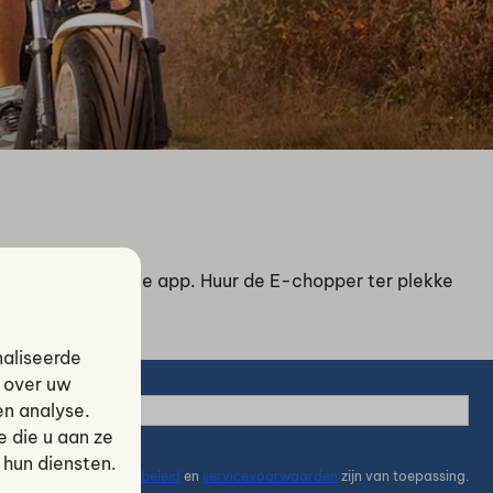
en via een speciale app. Huur de E-chopper ter plekke
naliseerde
e over uw
en analyse.
 die u aan ze
 hun diensten.
or reCaptcha,
privacybeleid
en
servicevoorwaarden
zijn van toepassing.