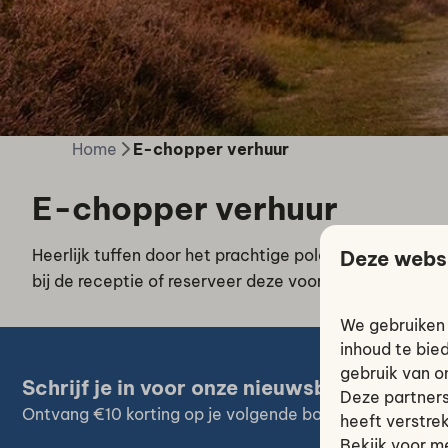
Home
E-chopper verhuur
E-chopper verhuur
Heerlijk tuffen door het prachtige polderlandschap o
Deze webs
bij de receptie of reserveer deze vooraf.
We gebruiken 
inhoud te bie
gebruik van o
Schrijf je in voor onze nieuwsbrief
Deze partners
Ontvang €10 korting op je volgende boeking
heeft verstre
Bekijk voor m