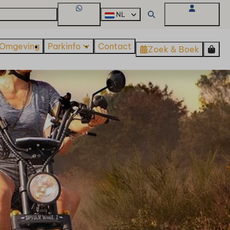
kantiehuis kopen
NL
WhatsApp
Mijn Omgeving
Omgeving
Parkinfo
Contact
Zoek & Boek