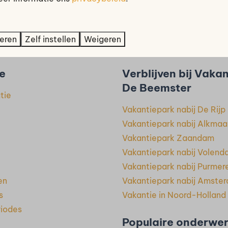
eren
Zelf instellen
Weigeren
lig betalen
e
Verblijven bij Vaka
De Beemster
tie
Vakantiepark nabij De Rijp
Vakantiepark nabij Alkmaa
Vakantiepark Zaandam
Vakantiepark nabij Volen
Vakantiepark nabij Purmer
en
Vakantiepark nabij Amste
s
Vakantie in Noord-Holland
riodes
Populaire onderwe