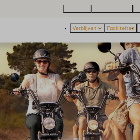
Plattegrond
Over De Beemster
Va
Verblijven
Faciliteiten