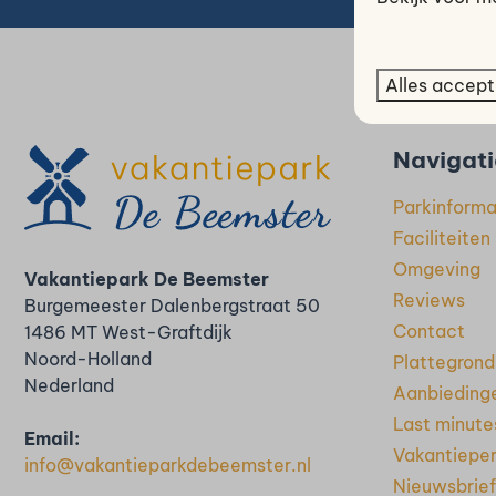
Alles accept
Vei
Navigati
Parkinforma
Faciliteiten
Omgeving
Vakantiepark De Beemster
Reviews
Burgemeester Dalenbergstraat 50
Contact
1486 MT West-Graftdijk
Noord-Holland
Plattegrond
Nederland
Aanbieding
Last minute
Email:
Vakantiepe
info@vakantieparkdebeemster.nl
Nieuwsbrief