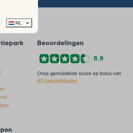
NL
ntiepark
Beoordelingen
8.9
r
Onze gemiddelde score op basis van
80 beoordelingen
dam
end
rdam
rpen