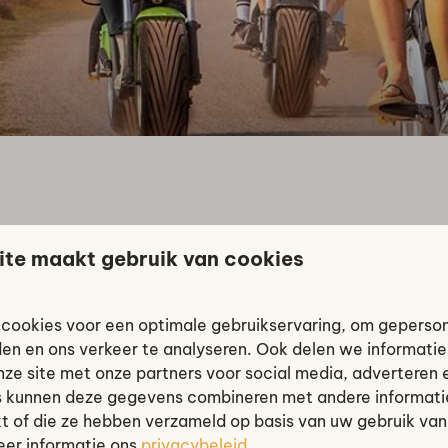
p een E-chopper. Er zijn verschillende routes te download
ite maakt gebruik van cookies
cookies voor een optimale gebruikservaring, om geperso
den en ons verkeer te analyseren. Ook delen we informati
nze site met onze partners voor social media, adverteren 
 kunnen deze gegevens combineren met andere informatie
Versturen
kt of die ze hebben verzameld op basis van uw gebruik van
Beveiligd do
eer informatie ons
privacybeleid
.