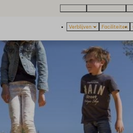
Plattegrond
Over De Beemster
Va
Verblijven
Faciliteiten