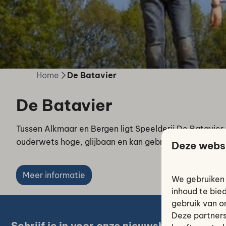
Home
De Batavier
De Batavier
Tussen Alkmaar en Bergen ligt Speelderij De Batavier 
ouderwets hoge, glijbaan en kan gebruik gemaakt wor
Deze webs
Meer informatie
We gebruiken 
inhoud te bie
gebruik van o
Deze partners
Schrijf je in voor onze nieuwsbrief