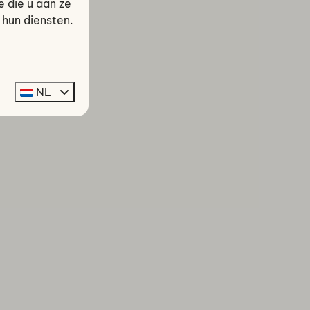
 die u aan ze
 hun diensten.
NL