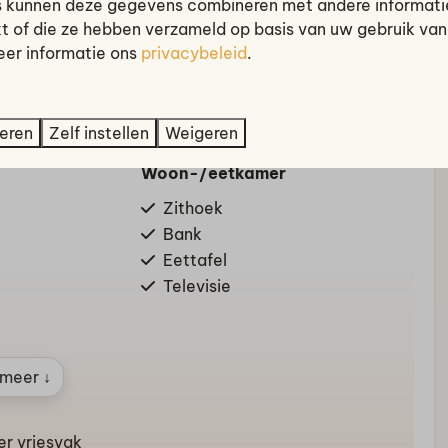
 kunnen deze gegevens combineren met andere informatie
mpingbedje in de accommodatie te plaatsen.
kt of die ze hebben verzameld op basis van uw gebruik van
eer informatie ons
privacybeleid
.
schillen
eren
Zelf instellen
Weigeren
Woon-/eetkamer
Zithoek
Bank
Eettafel
Televisie
meer ↓
er vriesvak