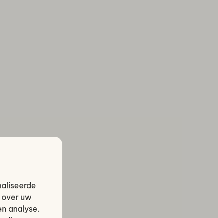
naliseerde
e over uw
en analyse.