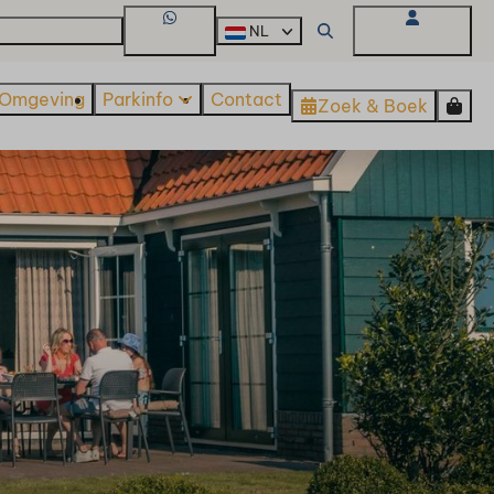
kantiehuis kopen
NL
WhatsApp
Mijn Omgeving
Omgeving
Parkinfo
Contact
Zoek & Boek