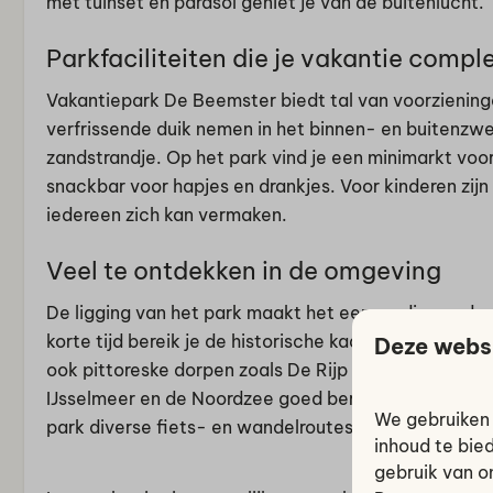
met tuinset en parasol geniet je van de buitenlucht.
Parkfaciliteiten die je vakantie comp
Vakantiepark De Beemster biedt tal van voorzieninge
verfrissende duik nemen in het binnen- en buitenz
zandstrandje. Op het park vind je een minimarkt vo
snackbar voor hapjes en drankjes. Voor kinderen zij
iedereen zich kan vermaken.
Veel te ontdekken in de omgeving
De ligging van het park maakt het eenvoudig om de 
korte tijd bereik je de historische kaasstad Alkmaa
Deze webs
ook pittoreske dorpen zoals De Rijp liggen om de hoe
IJsselmeer en de Noordzee goed bereikbaar voor een
We gebruiken 
park diverse fiets- en wandelroutes door het uitge
inhoud te bie
gebruik van o