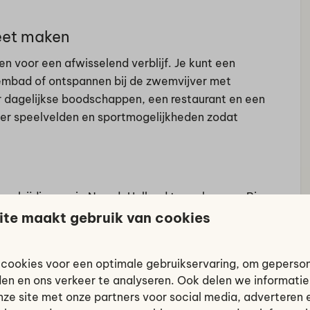
leet maken
n voor een afwisselend verblijf. Je kunt een
wembad of ontspannen bij de zwemvijver met
or dagelijkse boodschappen, een restaurant en een
n er speelvelden en sportmogelijkheden zodat
veelzijdige regio Noord-Holland te verkennen. Binnen
r met zijn gezellige centrum en beroemde markt, maar
ite maakt gebruik van cookies
k. Voor liefhebbers van water en strand zijn het
 dag vol ontspanning. Daarnaast starten vanaf het
cookies voor een optimale gebruikservaring, om geperso
strekte polderlandschap.
den en ons verkeer te analyseren. Ook delen we informati
nze site met onze partners voor social media, adverteren 