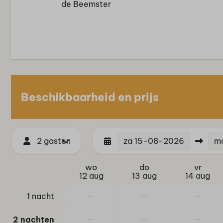
de Beemster
Beschikbaarheid en prijs
2 gasten
za
15-08-2026
m
wo
do
vr
12 aug
13 aug
14 aug
—
—
—
1 nacht
—
—
—
2 nachten