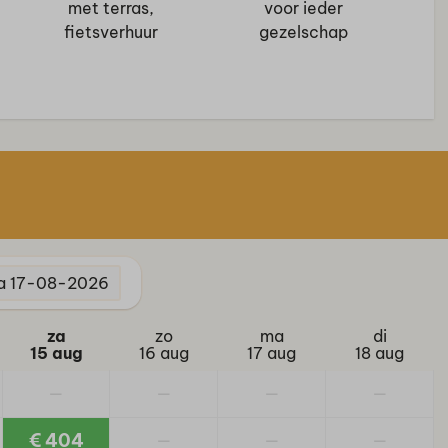
Binnenzwembad
met terras,
voor ieder
Buitenspeeltuin
fietsverhuur
gezelschap
Tennisbaan
Trampoline
a
17-08-2026
za
zo
ma
di
15 aug
16 aug
17 aug
18 aug
—
—
—
—
€ 404
—
—
—