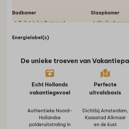
Badkamer
Slaapkamer
Toilet in badkamer : 1
Kledinghange
Beddengoed
Energielabel(s)
Kledingkast
Boxspringbed
Eenpersoonsb
De unieke troeven van Vakantiep
Eenpersoonsd
kussens
Slaapzolder
Echt Hollands
Perfecte
Faciliteiten
Buiten
vakantiegevoel
uitvalsbasis
Restaurant
Tuin
Fietsenstalling
Terras
Authentieke Noord-
Dichtbij Amsterdam,
Tuinset
Hollandse
Kaasstad Alkmaar
polderuitstraling in
en de kust