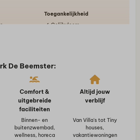
Toegankelijkheid
rs
Gelijkvloers
den
ed : 4
ark De Beemster:
ekbedden en
Comfort &
Altijd jouw
Sport en activiteiten
uitgebreide
verblijf
Jeu de Boules
faciliteiten
Fietsverhuur
Binnen- en
Van Villa's tot Tiny
Animatie
buitenzwembad,
houses,
Buitenzwembad
wellness, horeca
vakantiewoningen