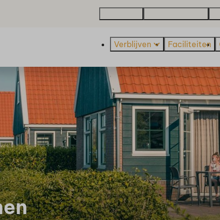
Plattegrond
Over De Beemster
Va
Verblijven
Faciliteiten
nen