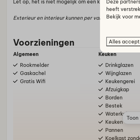
Deze partners
Let op, het is niet mogelijk om een kinderbedje/ca
heeft verstre
Bekijk voor m
Exterieur en interieur kunnen per vakantieverblijf ver
Voorzieningen
Alles accept
Algemeen
Keuken
Rookmelder
Drinkglazen
Gaskachel
Wijnglazen
Gratis Wifi
Keukengerei
Afzuigkap
Borden
Bestek
Waterkoker
Toon 
Keuken
Pannen
Koelkast zond