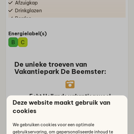
Afzuigkap
Drinkglazen
Borden
Bestek
Energielabel(s)
Pannen
Waterkoker
Combimagnetron
Compleet ingerichte keuken
De unieke troeven van
Koelkast met vriesvak
Vakantiepark De Beemster:
Koffiezetapparaat
Vaatwasser(s)
Woon-/eetkamer
Echt Hollands vakantiegevoel
Deze website maakt gebruik van
Eettafel
Authentieke Noord-Hollandse
cookies
Bank
polderuitstraling in de Beemster
Zithoek
We gebruiken cookies voor een optimale
Televisie
gebruikservaring, om gepersonaliseerde inhoud te