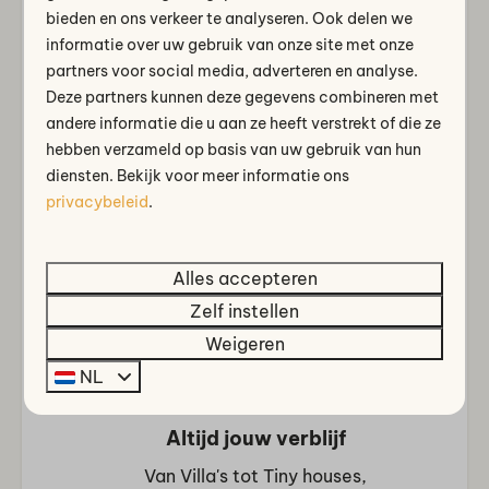
bieden en ons verkeer te analyseren. Ook delen we
Badkamer
informatie over uw gebruik van onze site met onze
Perfecte uitvalsbasis
partners voor social media, adverteren en analyse.
Aparte toiletten: 1
Dichtbij Amsterdam, Kaasstad Alkmaar en
Deze partners kunnen deze gegevens combineren met
Badkamer beneden: 1
de kust
andere informatie die u aan ze heeft verstrekt of die ze
Douche cabine
hebben verzameld op basis van uw gebruik van hun
Toilet in badkamer : 1
diensten. Bekijk voor meer informatie ons
privacybeleid
.
Slaapkamer
Comfort & uitgebreide faciliteiten
Kledingkast
Alles accepteren
Beddengoed
Binnen- en buitenzwembad, wellness,
Kledinghangers
horeca met terras, fietsverhuur
Zelf instellen
Boxspringbedden
Weigeren
Eenpersoonsbed : 6
NL
Eenpersoonsdekbedden en kussens
Slaapkamer boven: 2
Altijd jouw verblijf
Slaapkamer beneden: 1
Van Villa's tot Tiny houses,