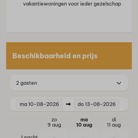
vakantiewoningen voor ieder gezelschap
Faciliteiten
Restaurant
Fietsenstalling
Ligging
Vrijstaand
Beschikbaarheid en prijs
Buiten
Terras
2 gasten
Tuin
Parasol
Tuinset
ma
10-08-2026
do
13-08-2026
Sport en activiteiten
zo
ma
di
9 aug
10 aug
11 aug
Animatie
Fietsverhuur
—
—
—
1 nacht