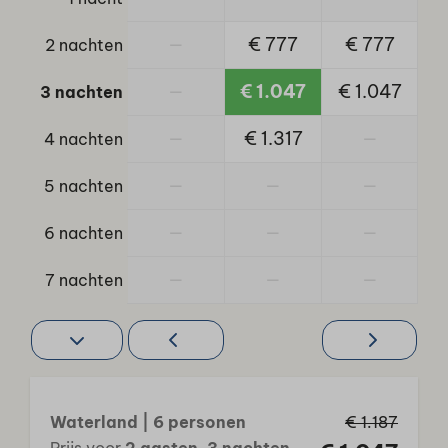
Jeu de Boules
Buitenzwembad
—
€ 777
€ 777
2 nachten
Binnenzwembad
—
€ 1.047
€ 1.047
3 nachten
Buitenspeeltuin
Tennisbaan
—
€ 1.317
—
4 nachten
Trampoline
—
—
—
5 nachten
—
—
—
6 nachten
—
—
—
7 nachten
Waterland | 6 personen
€ 1.187