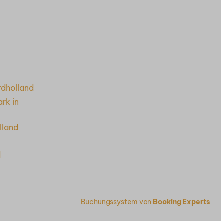
rdholland
rk in
lland
d
Buchungssystem von
Booking Experts