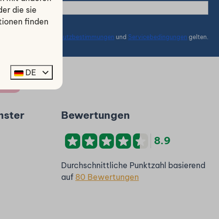
er die sie
tionen finden
h reCaptcha,
Datenschutzbestimmungen
und
Servicebedingungen
gelten.
DE
mster
Bewertungen
8.9
Durchschnittliche Punktzahl basierend
auf
80 Bewertungen