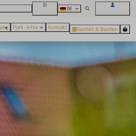
er De Beemster
DE
WhatsApp
Mein Umgebung
ung
Park-Infos
Kontakt
Suchen & Buchen