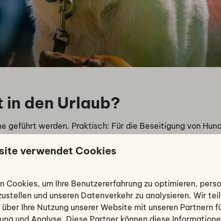
 in den Urlaub?
 geführt werden. Praktisch: Für die Beseitigung von Hunde
site verwendet Cookies
arks, die man mit dem Hund erkunden kann. Hunde sind im 
ften gibt es keine Kiste, keine Hundedusche und keinen Te
 Cookies, um Ihre Benutzererfahrung zu optimieren, perso
bst mitzubringen.
zustellen und unseren Datenverkehr zu analysieren. Wir tei
 über Ihre Nutzung unserer Website mit unseren Partnern fü
ng und Analyse. Diese Partner können diese Informatione