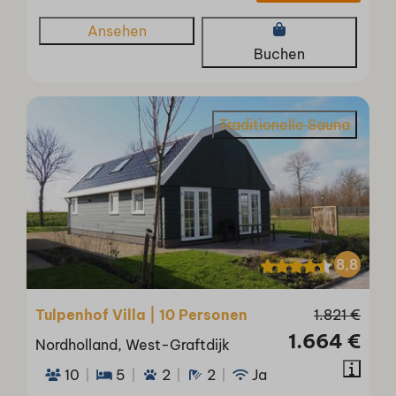
Ansehen
Buchen
Traditionelle Sauna
8,8
Tulpenhof Villa | 10 Personen
1.821 €
1.664 €
Nordholland, West-Graftdijk
10
5
2
2
Ja