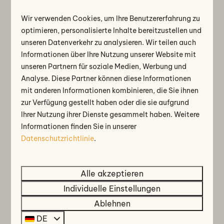
Wir verwenden Cookies, um Ihre Benutzererfahrung zu
optimieren, personalisierte Inhalte bereitzustellen und
unseren Datenverkehr zu analysieren. Wir teilen auch
8,8
Informationen über Ihre Nutzung unserer Website mit
unseren Partnern für soziale Medien, Werbung und
Beemsterdijk | 4 Personen
668 €
Analyse. Diese Partner können diese Informationen
621 €
mit anderen Informationen kombinieren, die Sie ihnen
Nordholland, West-Graftdijk
zur Verfügung gestellt haben oder die sie aufgrund
4
2
Einige
1
Ja
Ihrer Nutzung ihrer Dienste gesammelt haben. Weitere
Informationen finden Sie in unserer
Freistehend und ebenerdig
Datenschutzrichtlinie
.
Kompakt aber funktional eingerichtet
Möblierte Terrasse
Alle akzeptieren
Fr 14 - Mo 17 August
Sommerurlaub
Individuelle Einstellungen
Ablehnen
Ansehen
Buchen
DE