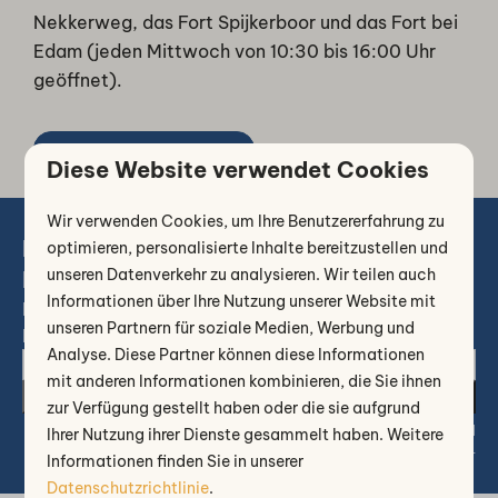
Nekkerweg, das Fort Spijkerboor und das Fort bei
Edam (jeden Mittwoch von 10:30 bis 16:00 Uhr
geöffnet).
Weitere Informationen
Diese Website verwendet Cookies
Wir verwenden Cookies, um Ihre Benutzererfahrung zu
Melden Sie sich für unseren
optimieren, personalisierte Inhalte bereitzustellen und
unseren Datenverkehr zu analysieren. Wir teilen auch
Newsletter an
Informationen über Ihre Nutzung unserer Website mit
Erhalten Sie 10 € Rabatt auf Ihre nächste
unseren Partnern für soziale Medien, Werbung und
Buchung
Analyse. Diese Partner können diese Informationen
mit anderen Informationen kombinieren, die Sie ihnen
Senden
zur Verfügung gestellt haben oder die sie aufgrund
Gesichert durch reCaptcha,
Datenschutzbestimmungen
und
Ihrer Nutzung ihrer Dienste gesammelt haben. Weitere
Servicebedingungen
gelten.
Informationen finden Sie in unserer
Datenschutzrichtlinie
.