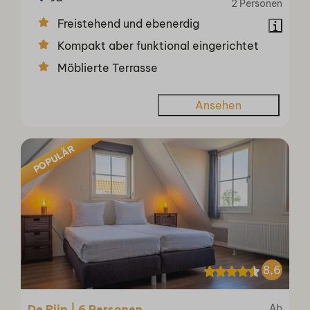
2 Personen
Freistehend und ebenerdig
Kompakt aber funktional eingerichtet
Möblierte Terrasse
Ansehen
POPULÄR
8,6
Ab
De Rijp | 6 Personen