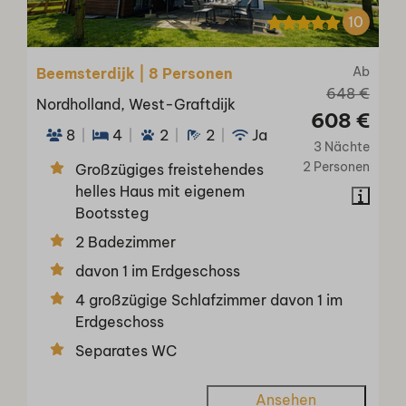
10
Ab
Beemsterdijk | 8 Personen
648 €
Nordholland, West-Graftdijk
608 €
8
4
2
2
Ja
3 Nächte
2 Personen
Großzügiges freistehendes
helles Haus mit eigenem
Bootssteg
2 Badezimmer
davon 1 im Erdgeschoss
4 großzügige Schlafzimmer davon 1 im
Erdgeschoss
Separates WC
Ansehen