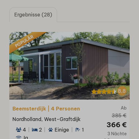
Ergebnisse (28)
POPULÄR
8,8
Ab
Beemsterdijk | 4 Personen
385 €
Nordholland, West-Graftdijk
366 €
4
2
Einige
1
3 Nächte
Ja