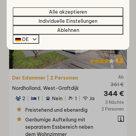
POPULÄR
Alle akzeptieren
Individuelle Einstellungen
Ablehnen
DE
8,2
Ab
Der Edammer | 2 Personen
361 €
Nordholland, West-Graftdijk
344 €
2
1
Nein
1
Ja
3 Nächte
2 Personen
Freistehend und ebenerdig
Geräumige Aufteilung mit
separatem Essbereich neben
dem Wohnzimmer