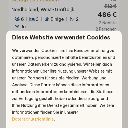
512 €
Nordholland, West-Graftdijk
486 €
6
3
Einige
2
3 Nächte
Ja
2 Personen
Diese Website verwendet Cookies
Authentische nordholländische
Villa mit 130 m² großzügigem
Wir verwenden Cookies, um Ihre Benutzererfahrung zu
Wohnraum
optimieren, personalisierte Inhalte bereitzustellen und
2 Badezimmer davon 1 mit Badewanne
unseren Datenverkehr zu analysieren. Wir teilen auch
3 Schlafzimmer mit komfortablen
Informationen über Ihre Nutzung unserer Website mit
Einzel-Boxspringbetten
unseren Partnern für soziale Medien, Werbung und
Analyse. Diese Partner können diese Informationen
Schlafzimmer und Badezimmer im
mit anderen Informationen kombinieren, die Sie ihnen
Erdgeschoss
zur Verfügung gestellt haben oder die sie aufgrund
Separates WC
Ihrer Nutzung ihrer Dienste gesammelt haben. Weitere
Informationen finden Sie in unserer
Ansehen
Datenschutzrichtlinie
.