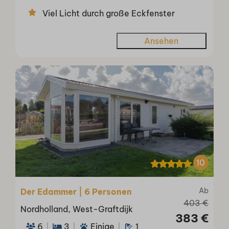
Viel Licht durch große Eckfenster
Ansehen
10
Ab
Der Edammer | 6 Personen
403 €
Nordholland, West-Graftdijk
383 €
6
3
Einige
1